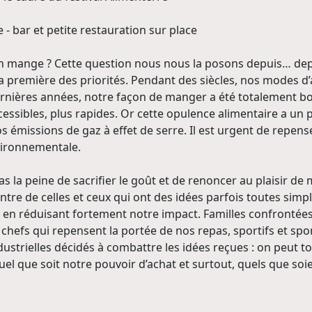
 - bar et petite restauration sur place
n mange ? Cette question nous nous la posons depuis… depuis
 la première des priorités. Pendant des siècles, nos modes 
ernières années, notre façon de manger a été totalement b
cessibles, plus rapides. Or cette opulence alimentaire a un pr
s émissions de gaz à effet de serre. Il est urgent de repe
ironnementale.
pas la peine de sacrifier le goût et de renoncer au plaisir 
ontre de celles et ceux qui ont des idées parfois toutes simp
 en réduisant fortement notre impact. Familles confrontée
chefs qui repensent la portée de nos repas, sportifs et sport
ustrielles décidés à combattre les idées reçues : on peut tou
uel que soit notre pouvoir d’achat et surtout, quels que soi