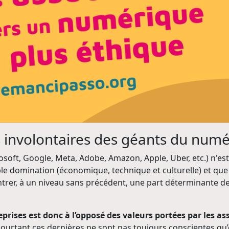
s involontaires des géants du numé
rosoft, Google, Meta, Adobe, Amazon, Apple, Uber, etc.) n'e
e domination (économique, technique et culturelle) et que l'
rer, à un niveau sans précédent, une part déterminante de
prises est donc à l’opposé des valeurs portées par les a
. Pourtant ces dernières ne sont pas toujours conscientes qu’