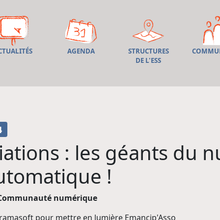
CTUALITÉS
AGENDA
STRUCTURES
COMMU
DE L'ESS
4
iations : les géants du n
utomatique !
Communauté numérique
 Framasoft pour mettre en lumière Emancip'Asso