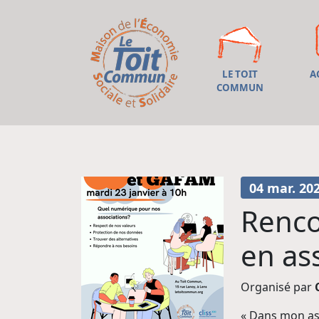
LE TOIT
A
COMMUN
04 mar. 20
Renco
en as
Organisé par
« Dans mon ass