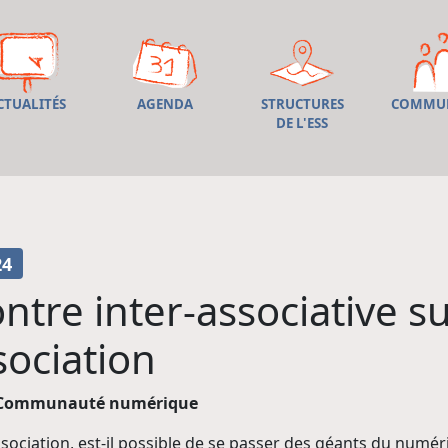
CTUALITÉS
AGENDA
STRUCTURES
COMMU
DE L'ESS
24
ntre inter-associative s
sociation
Communauté numérique
ociation, est-il possible de se passer des géants du numéri