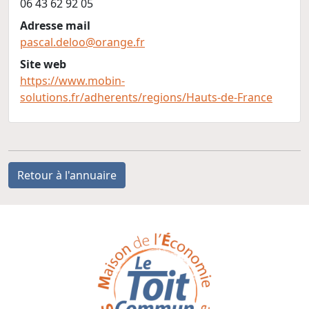
06 43 62 92 05
Adresse mail
pascal.deloo@orange.fr
Site web
https://www.mobin-
solutions.fr/adherents/regions/Hauts-de-France
Retour à l'annuaire