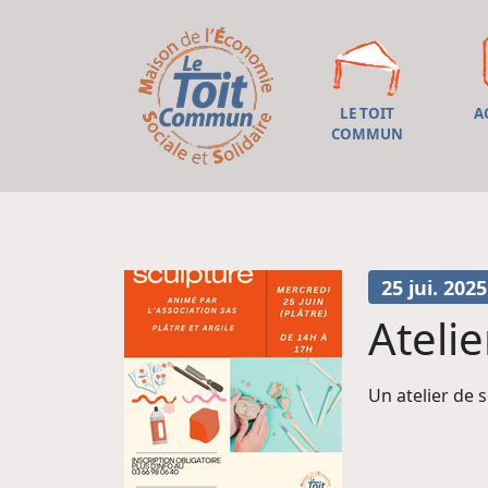
LE TOIT
A
COMMUN
25 jui. 2025
Atelie
Un atelier de 